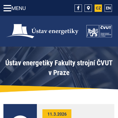
MENU
CZ
EN
Ústav energetiky Fakulty strojní ČVUT
v Praze
11.3.2026