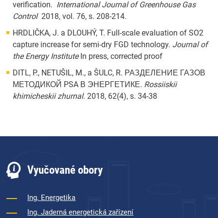
verification.
International Journal of Greenhouse Gas
Control
2018, vol. 76, s. 208-214.
HRDLIČKA, J. a DLOUHÝ, T. Full-scale evaluation of SO2
capture increase for semi-dry FGD technology.
Journal of
the Energy Institute
In press, corrected proof
DITL, P., NETUŠIL, M., a ŠULC, R. РАЗДЕЛЕНИЕ ГАЗОВ
МЕТОДИКОЙ PSA В ЭНЕРГЕТИКЕ.
Rossiiskii
khimicheskii zhurnal.
2018, 62(4), s. 34-38
Vyučované obory
Ing. Energetika
Ing. Jaderná energetická zařízení