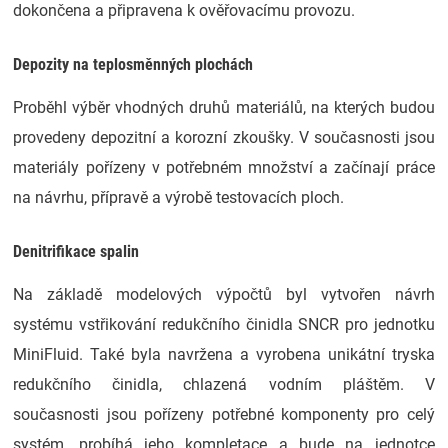
dokončena a připravena k ověřovacímu provozu.
Depozity na teplosměnných plochách
Proběhl výběr vhodných druhů materiálů, na kterých budou
provedeny depozitní a korozní zkoušky. V současnosti jsou
materiály pořízeny v potřebném množství a začínají práce
na návrhu, přípravě a výrobě testovacích ploch.
Denitrifikace spalin
Na základě modelových výpočtů byl vytvořen návrh
systému vstřikování redukčního činidla SNCR pro jednotku
MiniFluid. Také byla navržena a vyrobena unikátní tryska
redukčního činidla, chlazená vodním pláštěm. V
současnosti jsou pořízeny potřebné komponenty pro celý
systém, probíhá jeho kompletace a bude na jednotce