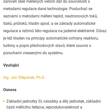
zároveň sběr měřených veličin dát do souvislosti s
metodami regulace dané technologie. Posluchač se
seznámí s metodami měření teplot, neutronových toků,
tlaků, průtoků, hladin apod. a se základy automatické
regulace a režimů této regulace na jaderné elektrárně. Důraz
je též kladen na principy automatické ochrany reaktoru,
turbíny a popis přechodových stavů, které souvisí s
poruchami vnesenými do systému.
Vyučující
Ing. Jan Štěpánek, Ph.D.
Osnova
Základní jednotky SI, násobky a díly jednotek, základní
části měřícího řetězce, reprodukovatelnost a