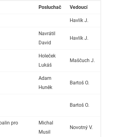
Posluchač
Vedoucí
Havlík J.
Navrátil
Havlík J.
David
Holeček
Maščuch J.
Lukáš
Adam
Bartoš O.
Huněk
Bartoš O.
palin pro
Michal
Novotný V.
Musil