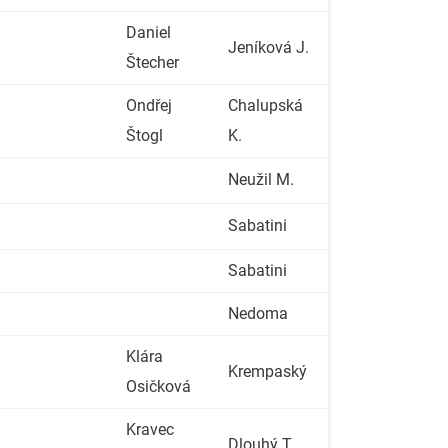
Daniel
Jeníková J.
Štecher
Ondřej
Chalupská
Štogl
K.
Neužil M.
Sabatini
Sabatini
Nedoma
Klára
Krempaský
Osičková
Kravec
Dlouhý T.