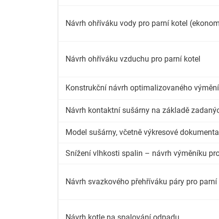
Návrh ohříváku vody pro parní kotel (ekonom
Návrh ohříváku vzduchu pro parní kotel
Konstrukční návrh optimalizovaného výmění
Návrh kontaktní sušárny na základě zadanýc
Model sušárny, včetně výkresové dokumenta
Snížení vlhkosti spalin – návrh výměníku pro
Návrh svazkového přehříváku páry pro parní 
Návrh kotle na spalování odpadu