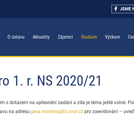
JSME 
O ústavu
Aktuality
Zájemci
Studium
Výzkum
Ce
ro 1. r. NS 2020/21
m s dotazem na upřesnění zadání a zda je téma ještě volné. Po
stavu na adresu
jana.novotna@fs.cvut.cz
pro zaevidování – uveď