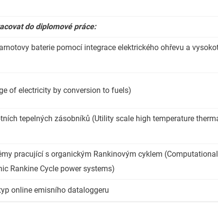
racovat do diplomové práce:
arnotovy baterie pomocí integrace elektrického ohřevu a vysokot
e of electricity by conversion to fuels)
tních tepelných zásobníků (Utility scale high temperature therm
émy pracující s organickým Rankinovým cyklem (Computational
nic Rankine Cycle power systems)
otyp online emisního dataloggeru