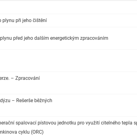
plynu při jeho čištění
 plynu před jeho dalším energetickým zpracováním
perze. – Zpracování
í dýzu – Rešerše běžných
ační spalovací pístovou jednotku pro využití citelného tepla s
nkinova cyklu (ORC)