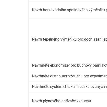
Návrh horkovodního spalinového výměníku pro p
Návrh tepelného výměníku pro dochlazení sp
Navrhněte ekonomizér pro bubnový parní kote
Navrhněte distributor vzduchu pro experiment
Navrhněte systém chlazení recirkulovaných sp
Návrh plynového ohřívače vzduchu.