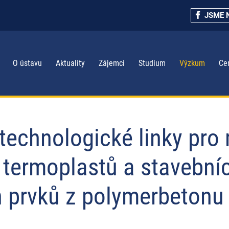
JSME 
O ústavu
Aktuality
Zájemci
Studium
Výzkum
Ce
echnologické linky pro 
 termoplastů a stavebníc
h prvků z polymerbetonu