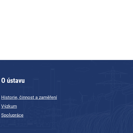
O ústavu
Historie, činnost a zaměření
Výzkum
Spolupráce