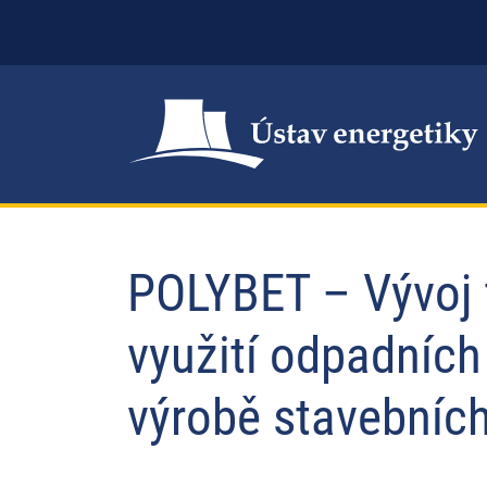
POLYBET – Vývoj t
využití odpadních
výrobě stavebníc