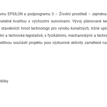
ogramu EPSILON a podprogramu 3 – Životní prostředí – zejména 
vnatelné kvalitou s výchozími surovinami. Vývoj plánované te
tavebních hmot technologii pro výrobu konečných, tržně upla
í a technické legislativě, s fyzikálními, mechanickými a tech
ílnou součástí projektu jsou výzkumné aktivity zaměřené na 
bliky