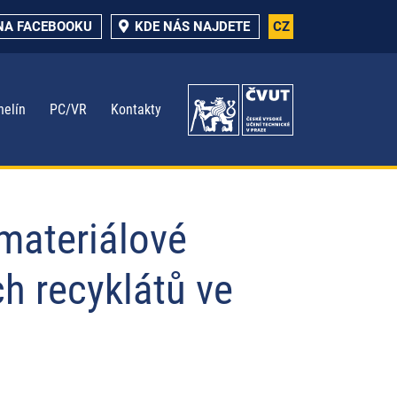
NA FACEBOOKU
KDE NÁS NAJDETE
CZ
nelín
PC/VR
Kontakty
materiálové
h recyklátů ve